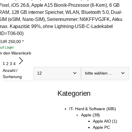
Pixel, iOS 26.6, Apple A15 Bionik-Prozessor (6-Kern), 6 GB 
RAM, 128 GB interner Speicher, WLAN, Bluetooth 5.0, Dual-
SIM (eSIM, Nano-SIM), Seriennummer: N6KFFVGJFK, Akku 
max. Kapazität: 99%, ohne Lightning-USB-C-Ladekabel 
(ID=T06-00)
EUR
250,00
*
Auf Lager
In den Warenkorb
1
2
3
4
Anzahl /
Sortierung
Kategorien
IT- Hard & Software (685)
Apple (38)
Apple AIO (1)
Apple PC