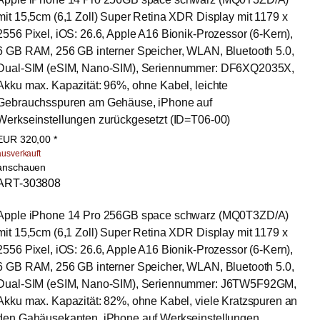
mit 15,5cm (6,1 Zoll) Super Retina XDR Display mit 1179 x 
2556 Pixel, iOS: 26.6, Apple A16 Bionik-Prozessor (6-Kern), 
6 GB RAM, 256 GB interner Speicher, WLAN, Bluetooth 5.0, 
Dual-SIM (eSIM, Nano-SIM), Seriennummer: DF6XQ2035X, 
Akku max. Kapazität: 96%, ohne Kabel, leichte 
Gebrauchsspuren am Gehäuse, iPhone auf 
Werkseinstellungen zurückgesetzt (ID=T06-00)
EUR
320,00
*
ausverkauft
anschauen
ART-303808
Apple iPhone 14 Pro 256GB space schwarz (MQ0T3ZD/A) 
mit 15,5cm (6,1 Zoll) Super Retina XDR Display mit 1179 x 
2556 Pixel, iOS: 26.6, Apple A16 Bionik-Prozessor (6-Kern), 
6 GB RAM, 256 GB interner Speicher, WLAN, Bluetooth 5.0, 
Dual-SIM (eSIM, Nano-SIM), Seriennummer: J6TW5F92GM, 
Akku max. Kapazität: 82%, ohne Kabel, viele Kratzspuren an 
den Gahäusekanten, iPhone auf Werkseinstellungen 