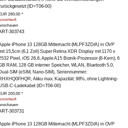
zurückgesetzt (ID=T06-00)
EUR
280,00
*
ausverkauft
anschauen
ART-303743
Apple iPhone 13 128GB Mitternacht (MLPF3ZD/A) in OVP 
mit 15,5cm (6,1 Zoll) Super Retina XDR Display mit 1170 x 
2532 Pixel, iOS 26.6, Apple A15 Bionik-Prozessor (6-Kern), 6 
GB RAM, 128 GB interner Speicher, WLAN, Bluetooth 5.0, 
Dual-SIM (eSIM, Nano-SIM), Seriennummer: 
RHXHQ0FHQR, Akku max. Kapazität: 98%, ohne Lightning-
USB-C-Ladekabel (ID=T06-00)
EUR
200,00
*
ausverkauft
anschauen
ART-303731
Apple iPhone 13 128GB Mitternacht (MLPF3ZD/A) in OVP 