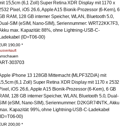
mit 15,5cm (6,1 Zoll) Super Retina XDR Display mit 1170 x 
2532 Pixel, iOS 26.6, Apple A15 Bionik-Prozessor (6-Kern), 6 
GB RAM, 128 GB interner Speicher, WLAN, Bluetooth 5.0, 
Dual-SIM (eSIM, Nano-SIM), Seriennummer: WRT22KK7F3, 
Akku max. Kapazität: 88%, ohne Lightning-USB-C-
Ladekabel (ID=T06-00)
EUR
190,00
*
ausverkauft
anschauen
ART-303703
Apple iPhone 13 128GB Mitternacht (MLPF3ZD/A) mit 
15,5cm (6,1 Zoll) Super Retina XDR Display mit 1170 x 2532 
Pixel, iOS 26.6, Apple A15 Bionik-Prozessor (6-Kern), 6 GB 
RAM, 128 GB interner Speicher, WLAN, Bluetooth 5.0, Dual-
SIM (eSIM, Nano-SIM), Seriennummer: D2KGR74NTK, Akku 
max. Kapazität: 99%, ohne Lightning-USB-C-Ladekabel 
(ID=T06-00)
EUR
200,00
*