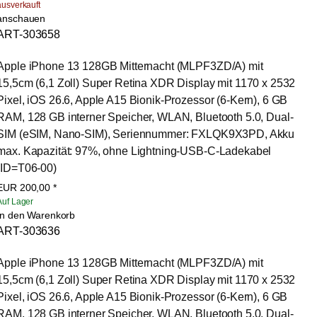
ausverkauft
anschauen
ART-303658
Apple iPhone 13 128GB Mitternacht (MLPF3ZD/A) mit 
15,5cm (6,1 Zoll) Super Retina XDR Display mit 1170 x 2532 
Pixel, iOS 26.6, Apple A15 Bionik-Prozessor (6-Kern), 6 GB 
RAM, 128 GB interner Speicher, WLAN, Bluetooth 5.0, Dual-
SIM (eSIM, Nano-SIM), Seriennummer: FXLQK9X3PD, Akku 
max. Kapazität: 97%, ohne Lightning-USB-C-Ladekabel 
(ID=T06-00)
EUR
200,00
*
Auf Lager
In den Warenkorb
ART-303636
Apple iPhone 13 128GB Mitternacht (MLPF3ZD/A) mit 
15,5cm (6,1 Zoll) Super Retina XDR Display mit 1170 x 2532 
Pixel, iOS 26.6, Apple A15 Bionik-Prozessor (6-Kern), 6 GB 
RAM, 128 GB interner Speicher, WLAN, Bluetooth 5.0, Dual-