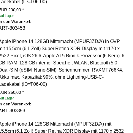
Ladekabel (ID=T06-00)
EUR
200,00
*
Auf Lager
In den Warenkorb
ART-303453
Apple iPhone 14 128GB Mitternacht (MPUF3ZD/A) in OVP 
mit 15,5cm (6,1 Zoll) Super Retina XDR Display mit 1170 x 
2532 Pixel, iOS 26.6, Apple A15 Bionik-Prozessor (6-Kern), 6 
GB RAM, 128 GB interner Speicher, WLAN, Bluetooth 5.0, 
Dual-SIM (eSIM, Nano-SIM), Seriennummer: RVXMT766K4, 
Akku max. Kapazität: 99%, ohne Lightning-USB-C-
Ladekabel (ID=T06-00)
EUR
250,00
*
Auf Lager
In den Warenkorb
ART-303393
Apple iPhone 14 128GB Mitternacht (MPUF3ZD/A) mit 
15,5cm (6,1 Zoll) Super Retina XDR Display mit 1170 x 2532 