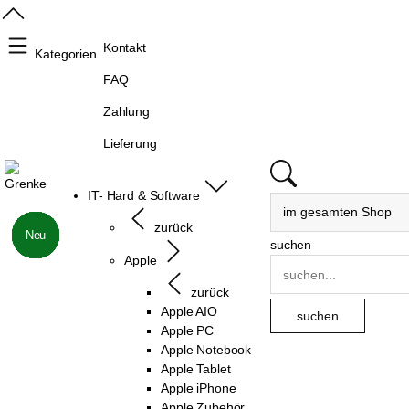
Kontakt
Kategorien
FAQ
Zahlung
Lieferung
IT- Hard & Software
zurück
Neu
Neu
Neu
Neu
Neu
Neu
Neu
suchen
Apple
zurück
Apple AIO
Apple PC
Apple Notebook
Apple Tablet
Apple iPhone
Apple Zubehör