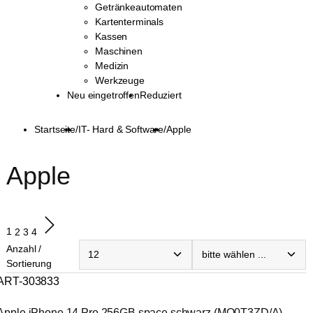
Getränkeautomaten
Kartenterminals
Kassen
Maschinen
Medizin
Werkzeuge
Neu eingetroffen
Reduziert
Startseite
/
IT- Hard & Software
/
Apple
Apple
1
2
3
4
Anzahl /
Sortierung
ART-303833
Apple iPhone 14 Pro 256GB space schwarz (MQ0T3ZD/A) 