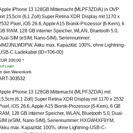
Apple iPhone 13 128GB Mitternacht (MLPF3ZD/A) in OVP 
mit 15,5cm (6,1 Zoll) Super Retina XDR Display mit 1170 x 
2532 Pixel, iOS 26.6, Apple A15 Bionik-Prozessor (6-Kern), 6 
GB RAM, 128 GB interner Speicher, WLAN, Bluetooth 5.0, 
Dual-SIM (eSIM, Nano-SIM), Seriennummer: 
NM2JNLWDPW, Akku max. Kapazität: 100%, ohne Lightning-
USB-C-Ladekabel (ID=T06-00)
EUR
200,00
*
Auf Lager
In den Warenkorb
ART-303532
Apple iPhone 13 128GB Mitternacht (MLPF3ZD/A) mit 
15,5cm (6,1 Zoll) Super Retina XDR Display mit 1170 x 2532 
Pixel, iOS 26.6, Apple A15 Bionik-Prozessor (6-Kern), 6 GB 
RAM, 128 GB interner Speicher, WLAN, Bluetooth 5.0, Dual-
SIM (eSIM, Nano-SIM), Seriennummer: HXGW4XF9YM, 
Akku max. Kapazität: 100%, ohne Lightning-USB-C-