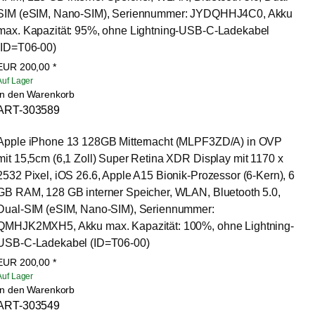
SIM (eSIM, Nano-SIM), Seriennummer: JYDQHHJ4C0, Akku 
max. Kapazität: 95%, ohne Lightning-USB-C-Ladekabel 
(ID=T06-00)
EUR
200,00
*
Auf Lager
In den Warenkorb
ART-303589
Apple iPhone 13 128GB Mitternacht (MLPF3ZD/A) in OVP 
mit 15,5cm (6,1 Zoll) Super Retina XDR Display mit 1170 x 
2532 Pixel, iOS 26.6, Apple A15 Bionik-Prozessor (6-Kern), 6 
GB RAM, 128 GB interner Speicher, WLAN, Bluetooth 5.0, 
Dual-SIM (eSIM, Nano-SIM), Seriennummer: 
QMHJK2MXH5, Akku max. Kapazität: 100%, ohne Lightning-
USB-C-Ladekabel (ID=T06-00)
EUR
200,00
*
Auf Lager
In den Warenkorb
ART-303549