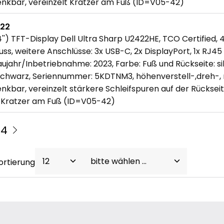
nkbar, vereinzelt Kratzer am Fuß (ID=V05-42)
722
'') TFT-Display Dell Ultra Sharp U2422HE, TCO Certified, 
uss, weitere Anschlüsse: 3x USB-C, 2x DisplayPort, 1x RJ45
aujahr/Inbetriebnahme: 2023, Farbe: Fuß und Rückseite: sil
chwarz, Seriennummer: 5KDTNM3, höhenverstell-,dreh-, 
kbar, vereinzelt stärkere Schleifspuren auf der Rückseit
t Kratzer am Fuß (ID=V05-42)
14
ortierung