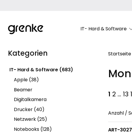
IT- Hard & Software
Kategorien
Startseite
Moni
IT- Hard & Software (683)
Apple (38)
Beamer
1
2
...
13
Digitalkamera
Drucker (40)
Anzahl / S
Netzwerk (25)
Notebooks (128)
ART-302