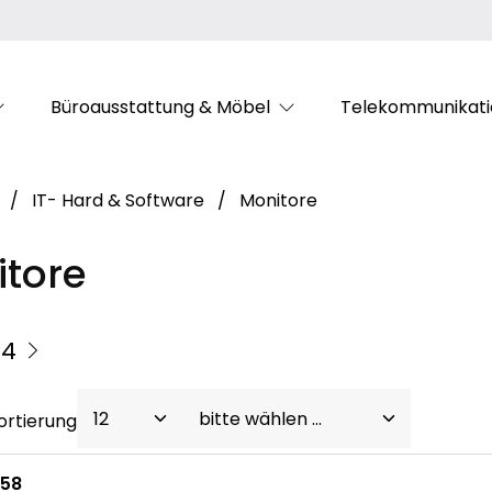
Büroausstattung & Möbel
Telekommunikati
/
IT- Hard & Software
/
Monitore
tore
14
ortierung
758