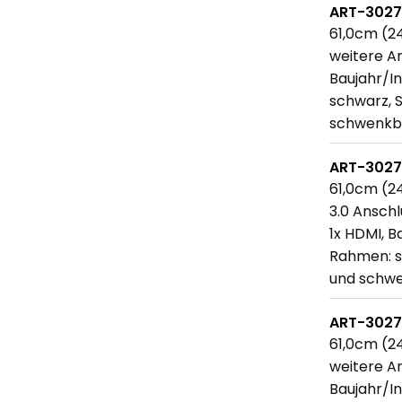
ART-302
61,0cm (24
weitere An
Baujahr/In
schwarz, 
schwenkba
ART-302
61,0cm (24
3.0 Anschl
1x HDMI, B
Rahmen: s
und schwe
ART-302
61,0cm (24
weitere An
Baujahr/In