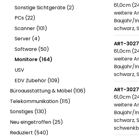
61,0cm (24
Sonstige Sichtgeräte (2)
weitere An
PCs (22)
Baujahr/In
Scanner (101)
schwarz, 
Server (4)
ART-302
Software (50)
61,0cm (24
weitere An
Monitore (164)
Baujahr/In
USV
schwarz, 
EDV Zubehör (109)
ART-302
Büroausstattung & Möbel (106)
61,0cm (24
Telekommunikation (115)
weitere An
Sonstiges (130)
Baujahr/In
schwarz, 
Neu eingetroffen (25)
schwenkba
Reduziert (540)