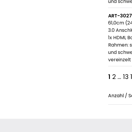
und schwe
ART-302
61,0cm (24
3.0 Anschl
1x HDMI, B
Rahmen: s
und schwen
vereinzel
1
2
...
13
Anzahl / S